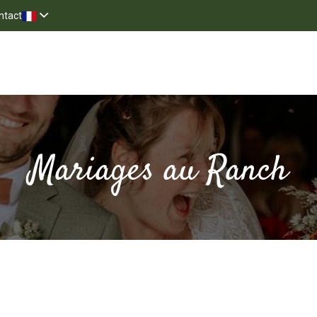
ntact
vrir
Hébergements
Cartes cadeaux
News
R
Mariages au Ranch