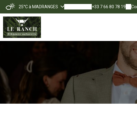
25°C
à MADRANGES
+33 7 66 80 78 19
Co
Décou